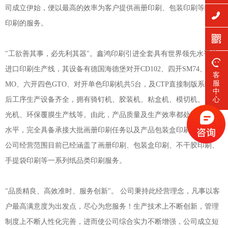
司成立伊始，便以最高的效率为客户提供画册印刷、包装印刷等纸品
印刷的服务。
"工欲善其事，必先利其器"。
鑫鸿印刷
引进全套具有世界领先水平的
进口印刷生产线，其设备有德国海德堡对开CD102、四开SM74、四开
客
服
MO、六开四色GTO、对开单色印刷机共5台，及CTP直接制版系统；
中
心
后工序生产设备齐全，拥有骑钉机、胶装机、粘盒机、模切机、UV上
光机、环保覆膜生产线等。由此，产品质量及生产效率都处同行前列
水平，完全具备承接大批画册印刷任务以及产品包装盒印刷的实力。
公司经营范围目前已经涵盖了画册印刷、包装盒印刷、不干胶印刷、
手提袋印刷等一系列纸品类印刷服务。
"品质精良、高效准时、服务创新"。 公司秉持此经营理念，凡事以客
户最高满意度为出发点，尽心为您服务！生产技术上不断创新，管理
制度上不断人性化完善，进而使公司综合实力不断增强，公司成立短