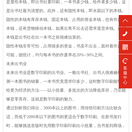
是显性本钱，即出书社要印刷，一本书多少钱，给作者多少钱，这
是出书社最为清楚的。此外，还有隐性本钱，即水面以下的本钱。
隐性的本钱有库存本钱、固定本钱、占用的资金本钱，也有作废的
本钱，还有货物移动本钱，如果出售不出去还需求退货本钱。这些
本钱是出书社在出一本书之前很难估算的。
隐性本钱非常可怕，占用很多的资金，书卖不出去，面对着作废的
可能，据统计，均匀每本书的作废率在20%~30%之间。
未来出书业
客
未来出书业是数字印刷的出书业。一般出书社、出书人很难确切猜
服
中
测一本图书的销量，一本书究竟需求印多少，这时数字印刷能够供
心
给更为经济的方法——以小批量、多批次的方法降低库存，乃至能
够是零库存。这就是数字印刷的魅力。
通过剖析我们得出，3000本以上的图书，用传统印刷方法比较合
适，而低于2000本以下的图书则更适合于数字印刷。在新书发行
时，能够挑选首版时先用数字印刷印刷出小批量，当书发到商场，